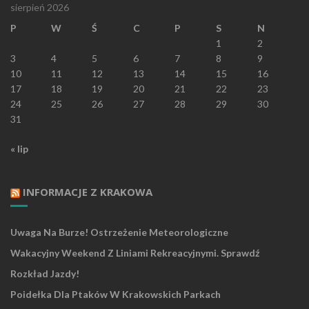
sierpień 2026
P
W
Ś
C
P
S
N
1
2
3
4
5
6
7
8
9
10
11
12
13
14
15
16
17
18
19
20
21
22
23
24
25
26
27
28
29
30
31
« lip
INFORMACJE Z KRAKOWA
Uwaga Na Burze! Ostrzeżenie Meteorologiczne
Wakacyjny Weekend Z Liniami Rekreacyjnymi. Sprawdź
Rozkład Jazdy!
Poidełka Dla Ptaków W Krakowskich Parkach