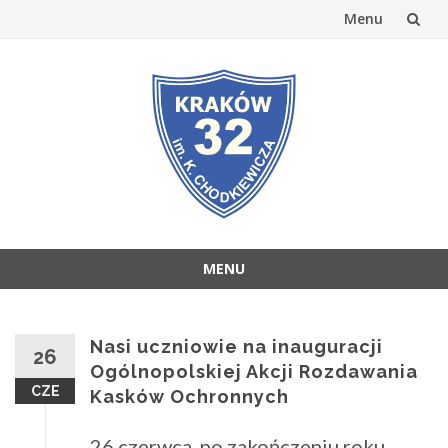
Menu
Przejdź
do
treści
MENU
Przejdź
do
treści
Nasi uczniowie na inauguracji
26
Ogólnopolskiej Akcji Rozdawania
CZE
Kasków Ochronnych
26 czerwca, po zakończeniu roku