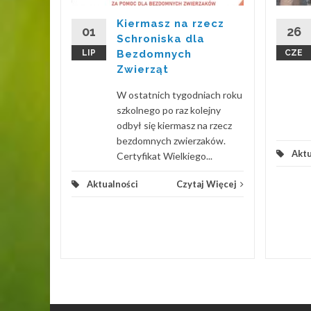
 w
Kiermasz na rzecz
kcie
01
26
Schroniska dla
ZA
LIP
Bezdomnych
CZE
Zwierząt
 Więcej
W ostatnich tygodniach roku
szkolnego po raz kolejny
odbył się kiermasz na rzecz
bezdomnych zwierzaków.
Aktu
Certyfikat Wielkiego...
Aktualności
Czytaj Więcej