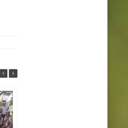
Zakończenie roku
26
25
szkolnego
CZE
2025/2026
CZE
26 czerwca, w czasie
uroczystości zakończenia