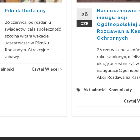
Piknik Rodzinny
Nasi uczniowie 
26
inauguracji
26 czerwca, po rozdaniu
CZE
Ogólnopolskiej 
świadectw, cała społeczność
Rozdawania Ka
szkolna witała wakacje
Ochronnych
uczestnicząc w Pikniku
Rodzinnym. Atrakcyjne
26 czerwca, po zakoń
zabawy...
roku szkolnego, mieli
okazję uczestniczyć w
alności
Czytaj Więcej
inauguracji Ogólnopol
Akcji Rozdawania Kask
Aktualności
,
Komunikaty
Czytaj 