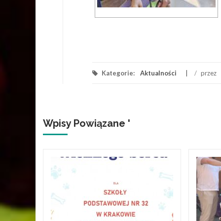
Kategorie:
Aktualności
/
przez
Wpisy Powiązane '
projekt
PSZA
t, w
/2026