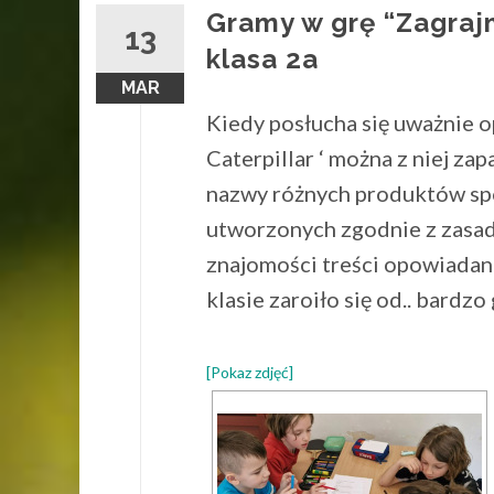
Gramy w grę “Zagraj
13
klasa 2a
MAR
Kiedy posłucha się uważnie o
Caterpillar ‘ można z niej za
nazwy różnych produktów sp
utworzonych zgodnie z zasad
znajomości treści opowiadani
klasie zaroiło się od.. bardzo
[Pokaz zdjęć]