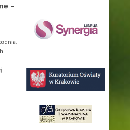
me –
godnia,
ch
j