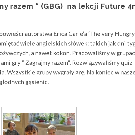
my razem “ (GBG) na lekcji Future 4
powieści autorstwa Erica Carle’a ‘The very Hungry
pamiętać wiele angielskich słówek: takich jak dni ty
ożywczych, a nawet kokon. Pracowaliśmy w grupa
ami gry “ Zagrajmy razem”. Rozwiązywaliśmy quiz
a. Wszystkie grupy wygrały grę. Na koniec w nasze
 głodnych gąsienic.