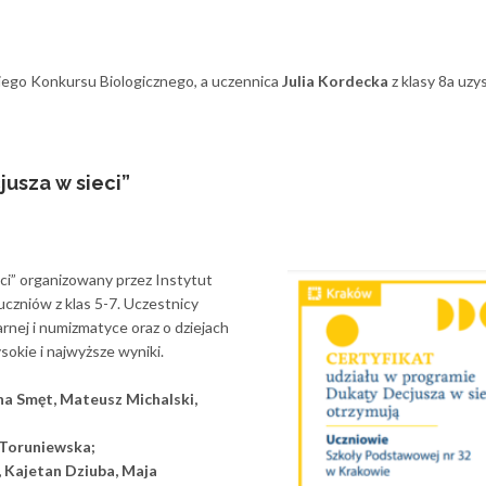
iego Konkursu Biologicznego, a uczennica
Julia Kordecka
z klasy 8a uzy
usza w sieci”
i” organizowany przez Instytut
czniów z klas 5-7. Uczestnicy
arnej i numizmatyce oraz o dziejach
ysokie i najwyższe wyniki.
a Smęt, Mateusz Michalski,
 Toruniewska;
, Kajetan Dziuba, Maja