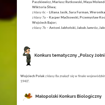
Paszkiewicz, Mariusz Rutkowski, Maya Molendo
Wiktoria Śliwa;
z klasy 6c –
Liliana Jasik, Sara Furman, Weronika
z klasy 7a –
Kacper Maćkowski, Przemysław Koc
Wojciech Bajor;
z klasy 7b –
Antoni Jabłoński, Jakub Jamróz, Jak
Konkurs tematyczny „Polscy żołn
Wojciech Polak
z klasy 8a znalazł się w finale wojewódz
1940”.
Małopolski Konkurs Biologiczny