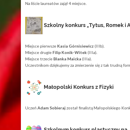
Na liście laureatów zajął 4 miejsce.
Szkolny konkurs „Tytus, Romek i
Miejsce pierwsze
Kasia Górnisiewicz
(IIIb).
Miejsce drugie
Filip Konik-Witek
(IIIa).
Miejsce trzecie
Blanka Maicka
(IIIa).
Uczestnikom dziękujemy za zmierzenie się z tak trudną formą
Małopolski Konkurs z Fizyki
Uczeń
Adam Sobieraj
został finalistą Małopolskiego Konku
Szkolnym konkurs plastyczny na 