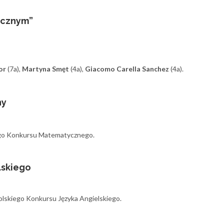
ycznym”
jor
(7a),
Martyna Smęt
(4a),
Giacomo Carella Sanchez
(4a).
ny
kiego Konkursu Matematycznego.
lskiego
polskiego Konkursu Języka Angielskiego.