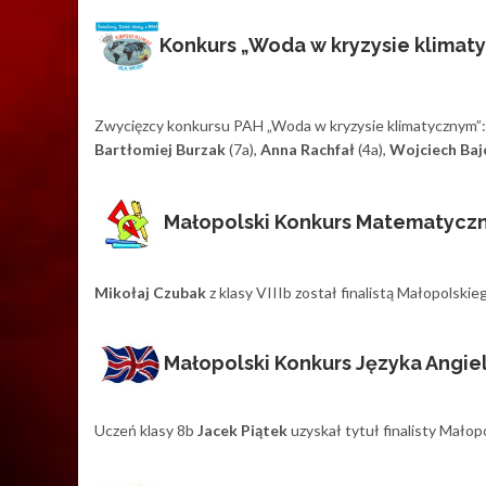
Konkurs „Woda w kryzysie klimat
Zwycięzcy konkursu PAH „Woda w kryzysie klimatycznym”:
Bartłomiej Burzak
(7a),
Anna Rachfał
(4a),
Wojciech Ba
Małopolski Konkurs Matematycz
Mikołaj Czubak
z klasy VIIIb został finalistą Małopols
Małopolski Konkurs Języka Angie
Uczeń klasy 8b
Jacek Piątek
uzyskał tytuł finalisty Mało