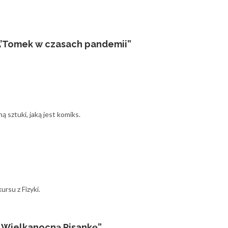
 A’Tomek w czasach pandemii”
 sztuki, jaką jest komiks.
rsu z Fizyki.
„Wielkanocną Pisankę”