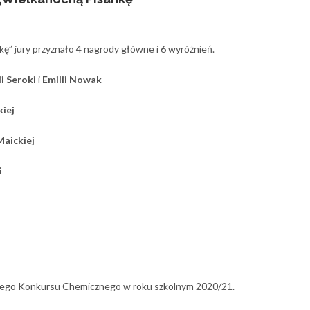
ę” jury przyznało 4 nagrody główne i 6 wyróżnień.
ii Seroki
i
Emilii Nowak
kiej
Maickiej
i
iego Konkursu Chemicznego w roku szkolnym 2020/21.