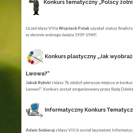
Konkurs tematyczny „Polscy żołn
Uczeń klasy VIIIa
Wojciech Polak
uzyskał status finalis
w obronie wolnego świata 1939-1940”.
Konkurs plastyczny „Jak wyobraż
Lwowa?”
Jakub Rybski
z klasy 7b zdobył pierwsze miejsce w konku
Lwowa?”. Konkurs został zorganizowany przez Radę Dziel
Informatyczny Konkurs Tematycz
Adam Sobieraj
z klasy VIII b został laureatem Informa