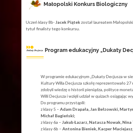
Małopolski Konkurs Biologiczny
Uczeń klasy 8b-
Jacek Piątek
został laureatem Małopolsk
tytuł finalisty tego konkursu.
Program edukacyjny „Dukaty Decj
W programie edukacyjnym „Dukaty Decjusza w siec
Kultury Willa Decjusza szkołę reprezentowało 27 u
zdobyli wiedzę o historii pieniądza, polityce monet
Willi Decjusza i wzięli udział w quizach osiągając w
Do programu przystąpili:
z klasy 5 –
Adam Drapała, Jan Bełzowski, Martyn
Michał Bagieński;
z klasy 6a –
Jakub Łazarz, Natasza Nowak, Nina
z klasy 6b –
Antonina Bieniek, Kacper Maciejasz