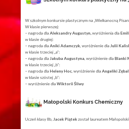
W szkolnym konkursie plastycznym na „Wielkanocną Pisank
W klasie pierwszej:
– nagroda dla
Aleksandry Augustyn,
wyróżnienia dla
Emil
w klasie drugiej:
– nagroda dla
Aniki Adamczyk
, wyróżnienie dla
Julii Kalis
w klasie trzeciej „a”:
– nagroda dla
Jakuba Augustyna
, wyróżnienie dla
Blanki 
w klasie trzeciej „b”:
– nagroda dla
Heleny Hoc
, wyróżnienie dla
Angeliki Zębal
w klasie szóstej „b”:
– wyróżnienie dla
Wiktorii Śliwy
Małopolski Konkurs Chemiczny
Uczeń klasy 8b,
Jacek Piątek
został laureatem Małopolsk