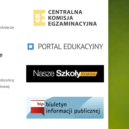
ołnierze
ę
 obrońcę
dowej.