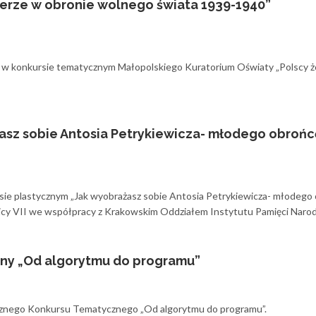
ierze w obronie wolnego świata 1939-1940”
ty w konkursie tematycznym Małopolskiego Kuratorium Oświaty „Polscy ż
asz sobie Antosia Petrykiewicza- młodego obrońc
rsie plastycznym „Jak wyobrażasz sobie Antosia Petrykiewicza- młodego
nicy VII we współpracy z Krakowskim Oddziałem Instytutu Pamięci Naro
ny „Od algorytmu do programu”
tycznego Konkursu Tematycznego „Od algorytmu do programu”.