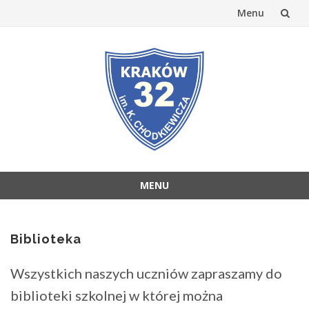
Menu
Przejdź
do
treści
MENU
Przejdź
do
treści
Biblioteka
Wszystkich naszych uczniów zapraszamy do
biblioteki szkolnej w której można