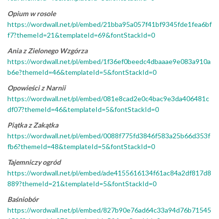
Opium w rosole
https://wordwall.net/pl/embed/21bba95a057f41bf9345fde1fea6bf
f7?themeId=21&templateId=69&fontStackId=0
Ania z Zielonego Wzgórza
https://wordwall.net/pl/embed/1f36ef0beedc4dbaaae9e083a910a
b6e?themeId=46&templateId=5&fontStackId=0
Opowieści z Narnii
https://wordwall.net/pl/embed/081e8cad2e0c4bac9e3da406481c
df07?themeId=46&templateId=5&fontStackId=0
Piątka z Zakątka
https://wordwall.net/pl/embed/0088f775fd3846f583a25b66d353f
fb6?themeId=48&templateId=5&fontStackId=0
Tajemniczy ogród
https://wordwall.net/pl/embed/ade4155616134f61ac84a2df817d8
889?themeId=21&templateId=5&fontStackId=0
Baśniobór
https://wordwall.net/pl/embed/827b90e76ad64c33a94d76b71545