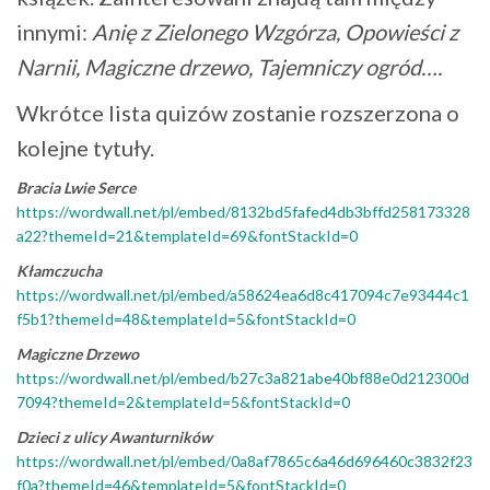
innymi:
Anię z Zielonego Wzgórza, Opowieści z
Narnii, Magiczne drzewo, Tajemniczy ogród….
Wkrótce lista quizów zostanie rozszerzona o
kolejne tytuły.
Bracia Lwie Serce
https://wordwall.net/pl/embed/8132bd5fafed4db3bffd258173328
a22?themeId=21&templateId=69&fontStackId=0
Kłamczucha
https://wordwall.net/pl/embed/a58624ea6d8c417094c7e93444c1
f5b1?themeId=48&templateId=5&fontStackId=0
Magiczne Drzewo
https://wordwall.net/pl/embed/b27c3a821abe40bf88e0d212300d
7094?themeId=2&templateId=5&fontStackId=0
Dzieci z ulicy Awanturników
https://wordwall.net/pl/embed/0a8af7865c6a46d696460c3832f23
f0a?themeId=46&templateId=5&fontStackId=0