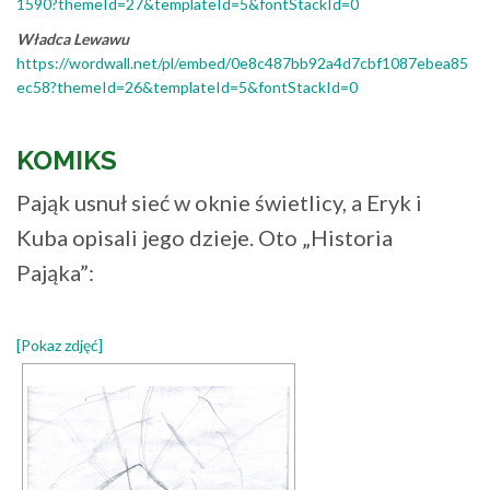
1590?themeId=27&templateId=5&fontStackId=0
Władca Lewawu
https://wordwall.net/pl/embed/0e8c487bb92a4d7cbf1087ebea85
ec58?themeId=26&templateId=5&fontStackId=0
KOMIKS
Pająk usnuł sieć w oknie świetlicy, a Eryk i
Kuba opisali jego dzieje. Oto „Historia
Pająka”:
[Pokaz zdjęć]