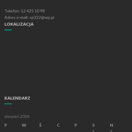
Telefon: 12 425 10 98
Adres e-mail: sp322@wp.pl
LOKALIZACJA
KALENDARZ
sierpień 2026
P
W
Ś
C
P
S
N
1
2