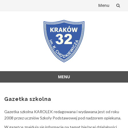
Menu
Przejdź
do
treści
MENU
Przejdź
do
treści
Gazetka szkolna
Gazetka szkolna KAROLEK redagowana i wydawana jest od roku
2008 przez uczniów Szkoły Podstawowej pod nadzorem opiekuna.
W gazetce znajdują się informacje na temat bieżącej działalności