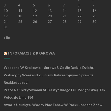
3
4
5
6
7
8
9
10
11
12
13
14
15
16
17
18
19
20
21
22
23
24
25
26
27
28
29
30
31
« lip
INFORMACJE Z KRAKOWA
Weekend W Krakowie – Sprawdź, Co Się Będzie Działo!
Wakacyjny Weekend Z Liniami Rekreacyjnymi. Sprawdź
Rozkład Jazdy!
Prace Na Skrzyżowaniu Al. Daszyńskiego I Ul. Podgórskiej. Tak
Pojedzie Linia 184
Awaria Usunięta, Wodny Plac Zabaw W Parku Jordana Znów