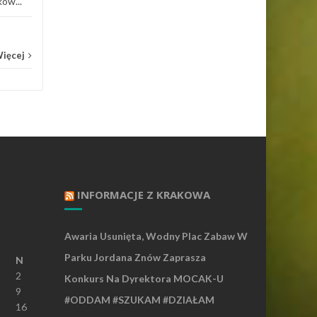
ów...
Więcej
INFORMACJE Z KRAKOWA
Awaria Usunięta, Wodny Plac Zabaw W
Parku Jordana Znów Zaprasza
N
2
Konkurs Na Dyrektora MOCAK-U
9
#ODDAM #SZUKAM #DZIAŁAM
16