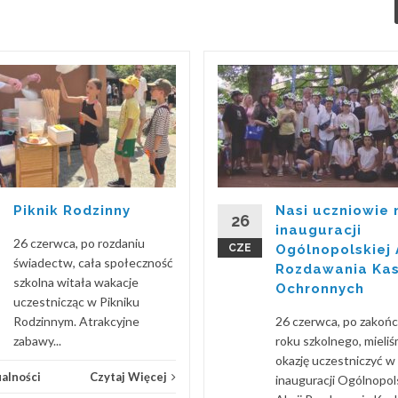
Piknik Rodzinny
Nasi uczniowie 
26
inauguracji
26 czerwca, po rozdaniu
CZE
Ogólnopolskiej 
świadectw, cała społeczność
Rozdawania Ka
szkolna witała wakacje
Ochronnych
uczestnicząc w Pikniku
Rodzinnym. Atrakcyjne
26 czerwca, po zakoń
zabawy...
roku szkolnego, mieli
okazję uczestniczyć w
alności
Czytaj Więcej
inauguracji Ogólnopol