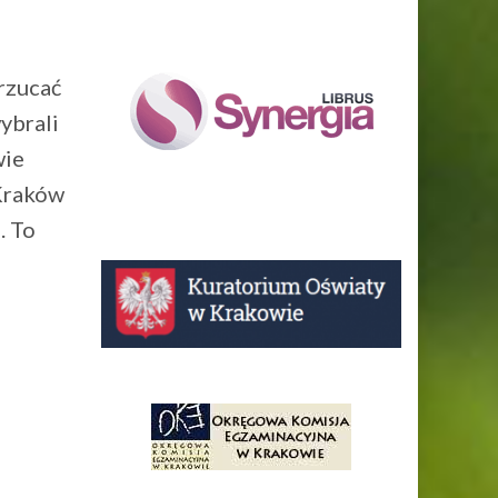
rzucać
ybrali
wie
 Kraków
. To