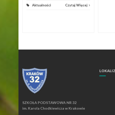
Aktualności
Czytaj Więcej
LOKALI
SZKOŁA PODSTAWOWA NR 32
im. Karola Chodkiewicza w Krakowie