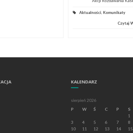
Akcji Rozdawania Kask
Aktualności
,
Komunikaty
Czytaj 
ZACJA
KALENDARZ
sierpień 2026
P
W
Ś
C
P
S
1
3
4
5
6
7
8
10
11
12
13
14
15