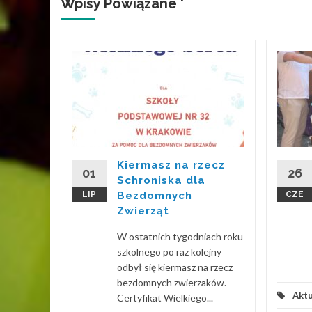
Wpisy Powiązane '
projekt
PSZA
t, w
/2026
 w
Kiermasz na rzecz
kcie
01
26
Schroniska dla
ZA
LIP
Bezdomnych
CZE
Zwierząt
 Więcej
W ostatnich tygodniach roku
szkolnego po raz kolejny
odbył się kiermasz na rzecz
bezdomnych zwierzaków.
Aktu
Certyfikat Wielkiego...