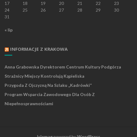
17
18
19
20
21
22
23
24
25
26
27
28
29
30
31
« lip
INFORMACJE Z KRAKOWA
Anna Grabowska Dyrektorem Centrum Kultury Podgórza
Strażnicy Miejscy Kontrolują Kąpieliska
Przygoda Z Ojczyzną Na Szlaku „Kadrówki”
Program Wsparcia Zawodowego Dla Osób Z
Niepełnosprawnościami
Islemag
powered by
WordPress