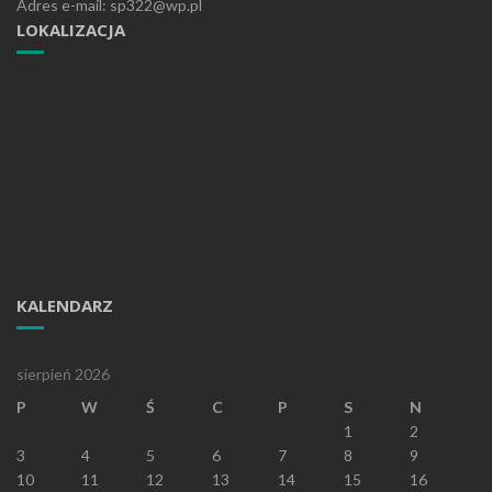
Adres e-mail: sp322@wp.pl
LOKALIZACJA
KALENDARZ
sierpień 2026
P
W
Ś
C
P
S
N
1
2
3
4
5
6
7
8
9
10
11
12
13
14
15
16