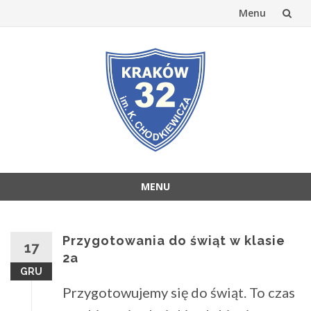
Menu
Przejdź
do
treści
MENU
Przejdź
do
treści
Przygotowania do świąt w klasie
17
2a
GRU
Przygotowujemy się do świąt. To czas