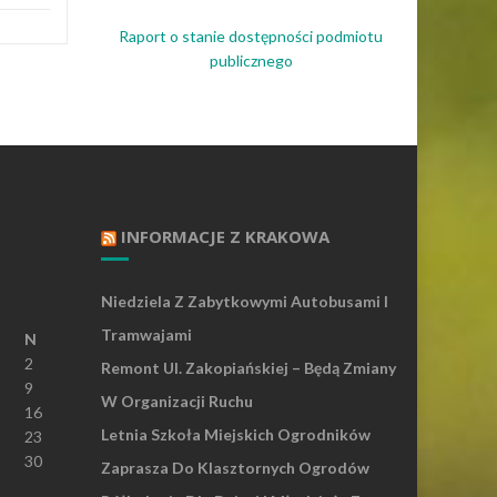
Raport o stanie dostępności podmiotu
publicznego
INFORMACJE Z KRAKOWA
Niedziela Z Zabytkowymi Autobusami I
Tramwajami
N
2
Remont Ul. Zakopiańskiej – Będą Zmiany
9
W Organizacji Ruchu
16
Letnia Szkoła Miejskich Ogrodników
23
30
Zaprasza Do Klasztornych Ogrodów