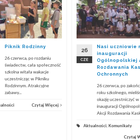
Piknik Rodzinny
Nasi uczniowie 
26
inauguracji
26 czerwca, po rozdaniu
CZE
Ogólnopolskiej 
świadectw, cała społeczność
Rozdawania Ka
szkolna witała wakacje
Ochronnych
uczestnicząc w Pikniku
Rodzinnym. Atrakcyjne
26 czerwca, po zakoń
zabawy...
roku szkolnego, mieli
okazję uczestniczyć w
alności
Czytaj Więcej
inauguracji Ogólnopol
Akcji Rozdawania Kask
Aktualności
,
Komunikaty
Czytaj 