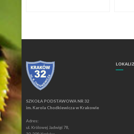
LOKALI
SZKOŁA PODSTAWOWA NR 32
im. Karola Chodkiewicza w Krakowie
Adres:
ul. Królowej Jadwigi 78,
30-209 Kraków