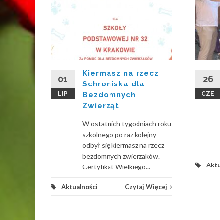
projekt
PSZA
t, w
/2026
 w
Kiermasz na rzecz
kcie
01
26
Schroniska dla
ZA
LIP
Bezdomnych
CZE
Zwierząt
 Więcej
W ostatnich tygodniach roku
szkolnego po raz kolejny
odbył się kiermasz na rzecz
bezdomnych zwierzaków.
Aktu
Certyfikat Wielkiego...
Aktualności
Czytaj Więcej