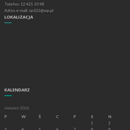
Telefon: 12 425 10 98
Adres e-mail: sp322@wp.pl
LOKALIZACJA
KALENDARZ
sierpień 2026
P
W
Ś
C
P
S
N
1
2
3
4
5
6
7
8
9