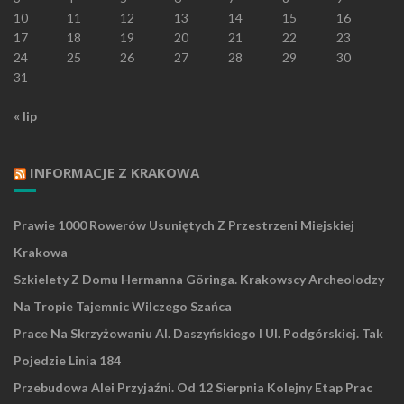
10
11
12
13
14
15
16
17
18
19
20
21
22
23
24
25
26
27
28
29
30
31
« lip
INFORMACJE Z KRAKOWA
Prawie 1000 Rowerów Usuniętych Z Przestrzeni Miejskiej
Krakowa
Szkielety Z Domu Hermanna Göringa. Krakowscy Archeolodzy
Na Tropie Tajemnic Wilczego Szańca
Prace Na Skrzyżowaniu Al. Daszyńskiego I Ul. Podgórskiej. Tak
Pojedzie Linia 184
Przebudowa Alei Przyjaźni. Od 12 Sierpnia Kolejny Etap Prac