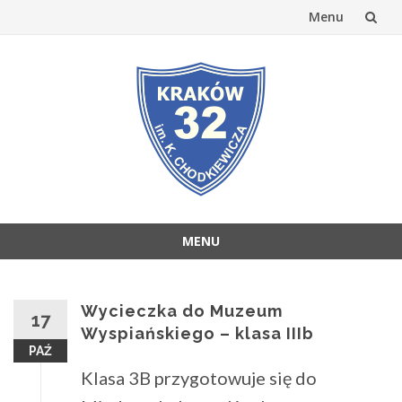
Menu
Przejdź
do
treści
MENU
Przejdź
do
treści
Wycieczka do Muzeum
17
Wyspiańskiego – klasa IIIb
PAŹ
Klasa 3B przygotowuje się do