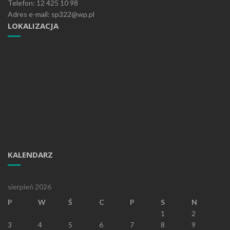
Telefon: 12 425 10 98
Adres e-mail: sp322@wp.pl
LOKALIZACJA
KALENDARZ
sierpień 2026
P
W
Ś
C
P
S
N
1
2
3
4
5
6
7
8
9