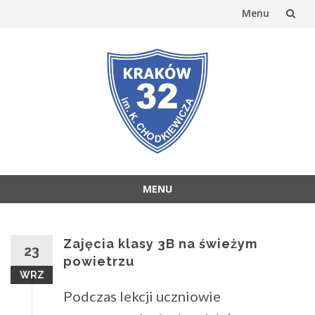
Menu
Przejdź
do
treści
MENU
Przejdź
do
treści
Zajęcia klasy 3B na świeżym
23
powietrzu
WRZ
Podczas lekcji uczniowie