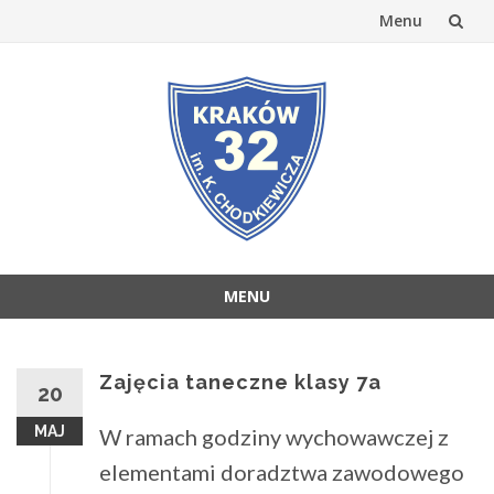
Menu
Przejdź
do
treści
MENU
Przejdź
do
treści
Zajęcia taneczne klasy 7a
20
MAJ
W ramach godziny wychowawczej z
elementami doradztwa zawodowego